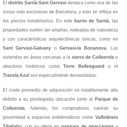
El
distrito Sarrià-Sant Gervasi
destaca como una de las
zonas más exclusivas de Barcelona, y esto se refleja en
los precios inmobiliarios. En este
barrio de Sarrià
, las
propiedades suelen ser amplias, rodeadas de naturaleza
y con características arquitectónicas únicas, como en
Sant Gervasi-Galvany
o
Gervasi-la Bonanova
. Las
viviendas en áreas cercanas a la
sierra de Collserola
o
atractivos históricos como
Torre Bellesguard
o el
Tranvía Azul
son especialmente demandadas.
El coste promedio de adquisición es notablemente alto
debido a su privilegiada ubicación junto al
Parque de
Collserola
. Además, los compradores valoran su
proximidad a espacios emblemáticos como
Vallvidrera
Tibidabo
, con su oferta en
parques de atracciones
y